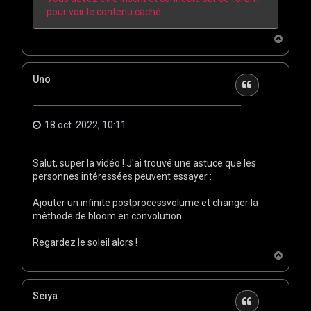
pour voir le contenu caché.
H
a
u
t
Uno
Citation
18 oct. 2022, 10:11
Salut, super la vidéo ! J'ai trouvé une astuce que les
personnes intéressées peuvent essayer :
Ajouter un infinite postprocessvolume et changer la
méthode de bloom en convolution.
Regardez le soleil alors !
H
a
u
t
Seiya
Citation