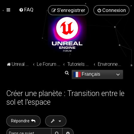
FAQ
S’enregistrer
Connexion
Unreal Engine Forum
Le Forum de la communauté Unreal Engine !
Tutoriels Unreal Engine
Environnement Design
R
Français
e
c
Créer une planète : Transition entre le
h
sol et l'espace
e
r
Répondre
c
h
Rechercher
Recherche avancée