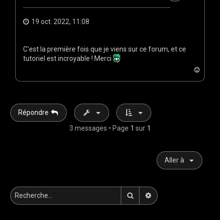
19 oct. 2022, 11:08
C'est la première fois que je viens sur ce forum, et ce
tutoriel est incroyable ! Merci
H
a
u
t
Répondre
3 messages • Page
1
sur
1
Aller à
Rechercher
Recherche avancée