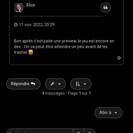
t
Elon
Citation
11 nov. 2022, 20:29
Bon après c'est juste une preview, le jeu est encore en
dev... On va peut-être attendre un peu avant de les
trasher
H
a
u
t
Répondre
4 messages • Page
1
sur
1
Aller à