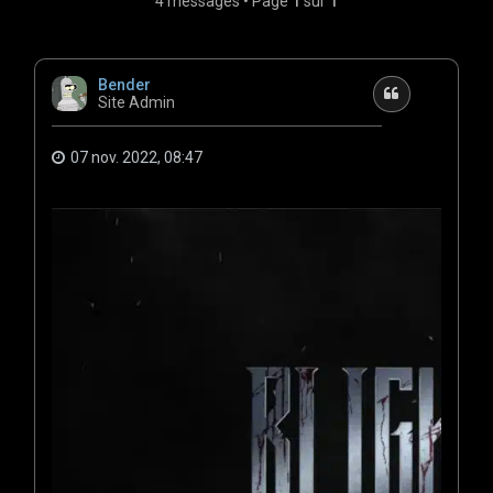
4 messages • Page
1
sur
1
e
r
Bender
Citation
Site Admin
07 nov. 2022, 08:47