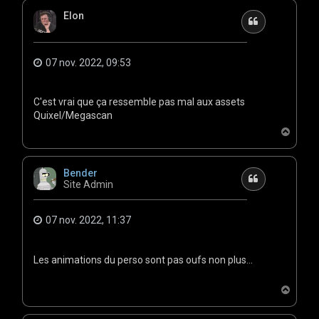
t
Elon
Citation
07 nov. 2022, 09:53
C'est vrai que ça ressemble pas mal aux assets
Quixel/Megascan
H
a
u
t
Bender
Citation
Site Admin
07 nov. 2022, 11:37
Les animations du perso sont pas oufs non plus...
H
a
u