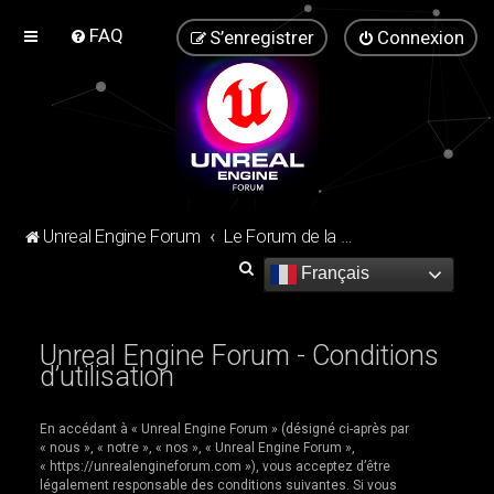
FAQ
S’enregistrer
Connexion
Unreal Engine Forum
Le Forum de la communauté Unreal Engine !
R
Français
e
c
Unreal Engine Forum - Conditions
h
d’utilisation
e
r
En accédant à « Unreal Engine Forum » (désigné ci-après par
« nous », « notre », « nos », « Unreal Engine Forum »,
c
« https://unrealengineforum.com »), vous acceptez d’être
h
légalement responsable des conditions suivantes. Si vous