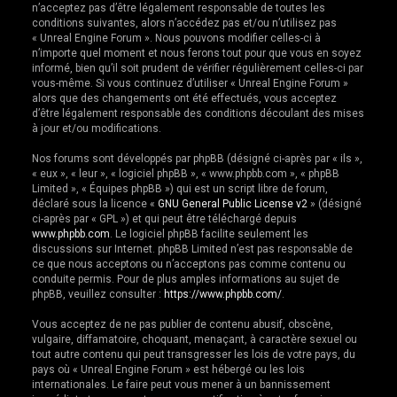
n’acceptez pas d’être légalement responsable de toutes les
e
conditions suivantes, alors n’accédez pas et/ou n’utilisez pas
r
« Unreal Engine Forum ». Nous pouvons modifier celles-ci à
n’importe quel moment et nous ferons tout pour que vous en soyez
informé, bien qu’il soit prudent de vérifier régulièrement celles-ci par
vous-même. Si vous continuez d’utiliser « Unreal Engine Forum »
alors que des changements ont été effectués, vous acceptez
d’être légalement responsable des conditions découlant des mises
à jour et/ou modifications.
Nos forums sont développés par phpBB (désigné ci-après par « ils »,
« eux », « leur », « logiciel phpBB », « www.phpbb.com », « phpBB
Limited », « Équipes phpBB ») qui est un script libre de forum,
déclaré sous la licence «
GNU General Public License v2
» (désigné
ci-après par « GPL ») et qui peut être téléchargé depuis
www.phpbb.com
. Le logiciel phpBB facilite seulement les
discussions sur Internet. phpBB Limited n’est pas responsable de
ce que nous acceptons ou n’acceptons pas comme contenu ou
conduite permis. Pour de plus amples informations au sujet de
phpBB, veuillez consulter :
https://www.phpbb.com/
.
Vous acceptez de ne pas publier de contenu abusif, obscène,
vulgaire, diffamatoire, choquant, menaçant, à caractère sexuel ou
tout autre contenu qui peut transgresser les lois de votre pays, du
pays où « Unreal Engine Forum » est hébergé ou les lois
internationales. Le faire peut vous mener à un bannissement