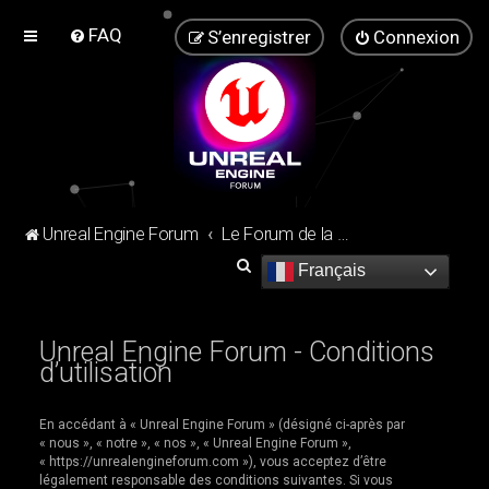
FAQ
S’enregistrer
Connexion
Unreal Engine Forum
Le Forum de la communauté Unreal Engine !
R
Français
e
c
Unreal Engine Forum - Conditions
h
d’utilisation
e
r
En accédant à « Unreal Engine Forum » (désigné ci-après par
« nous », « notre », « nos », « Unreal Engine Forum »,
c
« https://unrealengineforum.com »), vous acceptez d’être
h
légalement responsable des conditions suivantes. Si vous