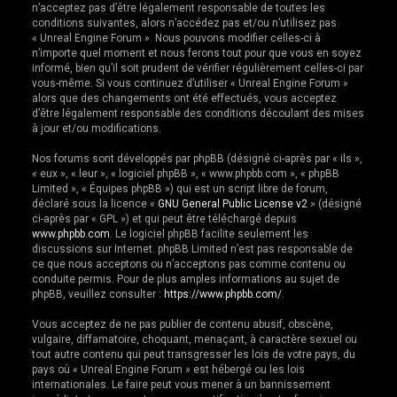
n’acceptez pas d’être légalement responsable de toutes les
e
conditions suivantes, alors n’accédez pas et/ou n’utilisez pas
r
« Unreal Engine Forum ». Nous pouvons modifier celles-ci à
n’importe quel moment et nous ferons tout pour que vous en soyez
informé, bien qu’il soit prudent de vérifier régulièrement celles-ci par
vous-même. Si vous continuez d’utiliser « Unreal Engine Forum »
alors que des changements ont été effectués, vous acceptez
d’être légalement responsable des conditions découlant des mises
à jour et/ou modifications.
Nos forums sont développés par phpBB (désigné ci-après par « ils »,
« eux », « leur », « logiciel phpBB », « www.phpbb.com », « phpBB
Limited », « Équipes phpBB ») qui est un script libre de forum,
déclaré sous la licence «
GNU General Public License v2
» (désigné
ci-après par « GPL ») et qui peut être téléchargé depuis
www.phpbb.com
. Le logiciel phpBB facilite seulement les
discussions sur Internet. phpBB Limited n’est pas responsable de
ce que nous acceptons ou n’acceptons pas comme contenu ou
conduite permis. Pour de plus amples informations au sujet de
phpBB, veuillez consulter :
https://www.phpbb.com/
.
Vous acceptez de ne pas publier de contenu abusif, obscène,
vulgaire, diffamatoire, choquant, menaçant, à caractère sexuel ou
tout autre contenu qui peut transgresser les lois de votre pays, du
pays où « Unreal Engine Forum » est hébergé ou les lois
internationales. Le faire peut vous mener à un bannissement