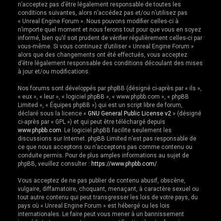
n’acceptez pas d’être légalement responsable de toutes les
e
conditions suivantes, alors n’accédez pas et/ou n’utilisez pas
r
« Unreal Engine Forum ». Nous pouvons modifier celles-ci à
n’importe quel moment et nous ferons tout pour que vous en soyez
informé, bien qu’il soit prudent de vérifier régulièrement celles-ci par
vous-même. Si vous continuez d’utiliser « Unreal Engine Forum »
alors que des changements ont été effectués, vous acceptez
d’être légalement responsable des conditions découlant des mises
à jour et/ou modifications.
Nos forums sont développés par phpBB (désigné ci-après par « ils »,
« eux », « leur », « logiciel phpBB », « www.phpbb.com », « phpBB
Limited », « Équipes phpBB ») qui est un script libre de forum,
déclaré sous la licence «
GNU General Public License v2
» (désigné
ci-après par « GPL ») et qui peut être téléchargé depuis
www.phpbb.com
. Le logiciel phpBB facilite seulement les
discussions sur Internet. phpBB Limited n’est pas responsable de
ce que nous acceptons ou n’acceptons pas comme contenu ou
conduite permis. Pour de plus amples informations au sujet de
phpBB, veuillez consulter :
https://www.phpbb.com/
.
Vous acceptez de ne pas publier de contenu abusif, obscène,
vulgaire, diffamatoire, choquant, menaçant, à caractère sexuel ou
tout autre contenu qui peut transgresser les lois de votre pays, du
pays où « Unreal Engine Forum » est hébergé ou les lois
internationales. Le faire peut vous mener à un bannissement