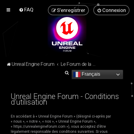
FAQ
S’enregistrer
Connexion
Unreal Engine Forum
Le Forum de la communauté Unreal Engine !
R
Français
e
c
Unreal Engine Forum - Conditions
h
d’utilisation
e
r
En accédant à « Unreal Engine Forum » (désigné ci-après par
« nous », « notre », « nos », « Unreal Engine Forum »,
c
« https://unrealengineforum.com »), vous acceptez d’être
h
légalement responsable des conditions suivantes. Si vous