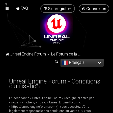
FAQ
S’enregistrer
Connexion
Unreal Engine Forum
Le Forum de la communauté Unreal Engine !
R
Français
e
c
Unreal Engine Forum - Conditions
h
d’utilisation
e
r
En accédant à « Unreal Engine Forum » (désigné ci-après par
« nous », « notre », « nos », « Unreal Engine Forum »,
c
« https://unrealengineforum.com »), vous acceptez d’être
h
légalement responsable des conditions suivantes. Si vous