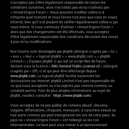
n’acceptez pas d’être légalement responsable de toutes les
e
conditions suivantes, alors n’accédez pas et/ou n’utilisez pas
r
« Unreal Engine Forum ». Nous pouvons modifier celles-ci à
n’importe quel moment et nous ferons tout pour que vous en soyez
informé, bien qu’il soit prudent de vérifier régulièrement celles-ci par
vous-même. Si vous continuez d’utiliser « Unreal Engine Forum »
alors que des changements ont été effectués, vous acceptez
d’être légalement responsable des conditions découlant des mises
à jour et/ou modifications.
Nos forums sont développés par phpBB (désigné ci-après par « ils »,
« eux », « leur », « logiciel phpBB », « www.phpbb.com », « phpBB
Limited », « Équipes phpBB ») qui est un script libre de forum,
déclaré sous la licence «
GNU General Public License v2
» (désigné
ci-après par « GPL ») et qui peut être téléchargé depuis
www.phpbb.com
. Le logiciel phpBB facilite seulement les
discussions sur Internet. phpBB Limited n’est pas responsable de
ce que nous acceptons ou n’acceptons pas comme contenu ou
conduite permis. Pour de plus amples informations au sujet de
phpBB, veuillez consulter :
https://www.phpbb.com/
.
Vous acceptez de ne pas publier de contenu abusif, obscène,
vulgaire, diffamatoire, choquant, menaçant, à caractère sexuel ou
tout autre contenu qui peut transgresser les lois de votre pays, du
pays où « Unreal Engine Forum » est hébergé ou les lois
internationales. Le faire peut vous mener à un bannissement