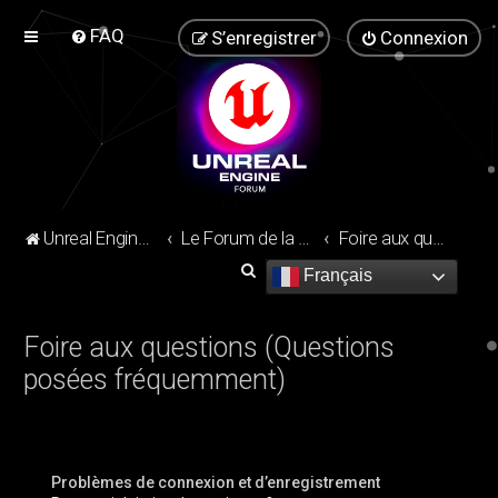
FAQ
S’enregistrer
Connexion
Unreal Engine Forum
Le Forum de la communauté Unreal Engine !
Foire aux questions (Questions posées fréquemment)
R
Français
e
c
Foire aux questions (Questions
h
posées fréquemment)
e
r
c
Problèmes de connexion et d’enregistrement
h